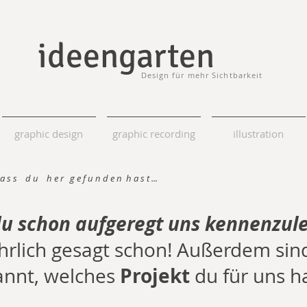
ideengarten
Design für mehr Sichtbarkeit
graphic design
graphic recording
illustration
a s s d u h e r g e f u n d e n h a s t ...
du schon aufgeregt uns
kennenzul
hrlich gesagt
schon! Außerdem sind
Projekt
nnt, welches
du für uns ha