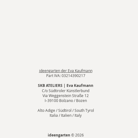
ideengarten
der Eva Kaufmann
Part IVA: 03214390217
SKB ATELIERS | Eva Kaufmann
C/o Südtiroler Künstlerbund
Via Weggenstein Straße 12
I–39100 Bolzano / Bozen
Alto Adige / Südtirol / South Tyrol
Italia / Italien / Italy
ideengarten
© 2026