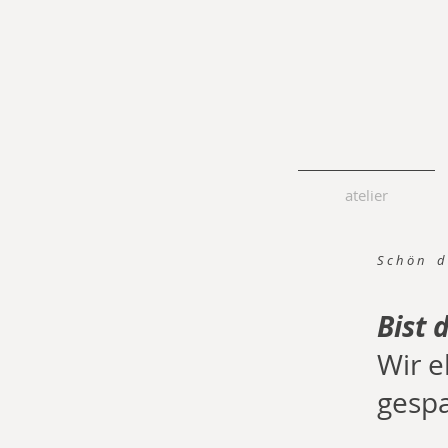
atelier
S c h ö n d 
Bist 
Wir
e
gespa