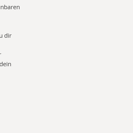
inbaren
 dir
r
 dein